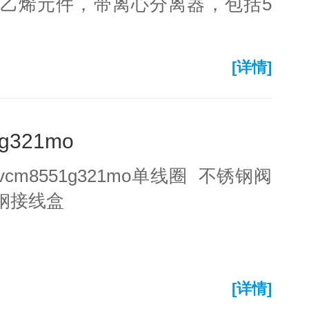
乙烯元件，带离心分离器，包括5
[详情]
g321mo
vcm8551g321mo单线圈 不锈钢阀
锈钢接线盒
[详情]