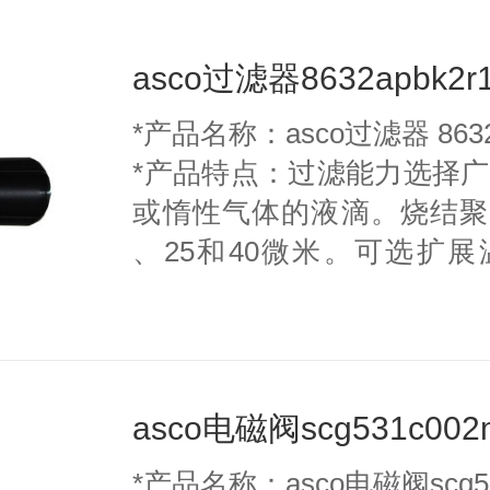
asco过滤器8632apbk2r
*产品名称：asco过滤器 8632a
*产品特点：过滤能力选择
或惰性气体的液滴。烧结聚
、25和40微米。可选扩展温度范围
80°c）。创新的两位塑料
排水管包括自动排水管（黄
碳酸酯和铝碗，可选择目测
螺纹端口允许单独或模块化安装。符
asco电磁阀scg531c002
纯度等级。
*产品名称：asco电磁阀scg53