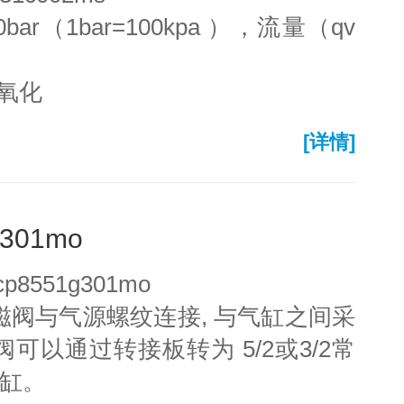
r（1bar=100kpa ），流量（qv
氧化
[详情]
g301mo
8551g301mo
磁阀与气源螺纹连接, 与气缸之间采
阀可以通过转接板转为 5/2或3/2常
气缸。