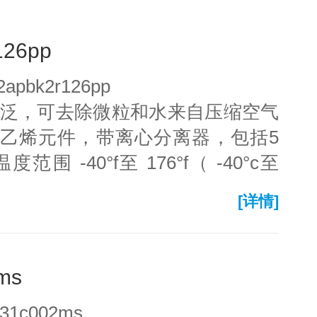
126pp
pbk2r126pp
广泛，可去除微粒和水来自压缩空气
乙烯元件，带离心分离器，包括5
 -40°f至 176°f（ -40°c至
排水管，带手动和半自动功能。其他
[详情]
铜）和手动排水管（不锈钢）。聚
表材料满足行业和应用程序要求。
合 iso 8573-1:2010的空气
ms
1c002ms