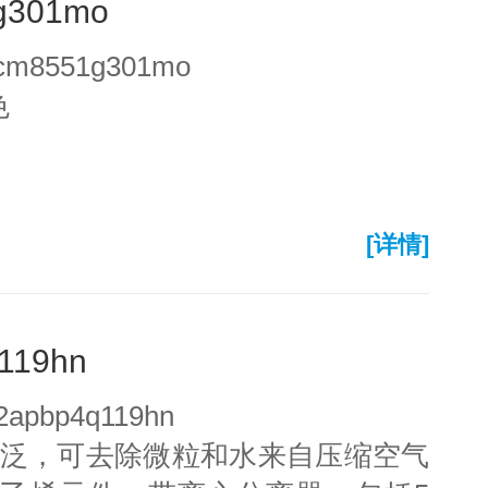
g301mo
m8551g301mo
色
[详情]
119hn
pbp4q119hn
广泛，可去除微粒和水来自压缩空气