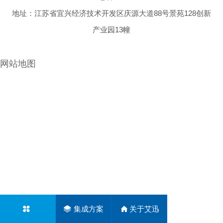
纹均位
地址：江苏省宜兴经济技术开发区庆源大道88号景苑128创新
于阀体
内，允
产业园13幢
许直连
管道系
统，满
网站地图
足atex
和
iiecex
要求，
在干燥
气体或
燃气应
用中可
达
2000
万次循
环动
作，用
于液体
集成方案
关于艾迅
和气体