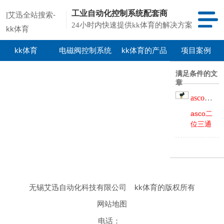
工业自动化控制系统配套商
|艾迅全站搜索-
24小时内快速提供kk体育的解决方案
kk体育
kk体育
电磁阀控制系统
kk体育的产品
项目案例
中心
满足条件的文
章
asco二位三通直动式电磁阀
asco二
位三通
直动式
电磁阀
320系
列阀体
有黄铜
无锡艾迅自动化科技有限公司
kk体育的版权所有
和不锈
钢可
网站地图
选，
npt螺
电话：