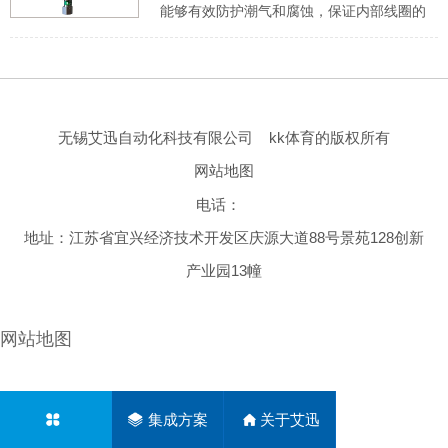
能够有效防护潮气和腐蚀，保证内部线圈的
可靠性，适用于复杂环境应用，型号有
wsje8327b102，wsje8327b312ms，
wsje8327b112等。
无锡艾迅自动化科技有限公司
kk体育的版权所有
网站地图
电话：
地址：江苏省宜兴经济技术开发区庆源大道88号景苑128创新
产业园13幢
网站地图
集成方案
关于艾迅