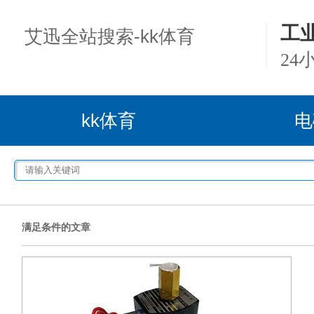
工
艾迅全站搜索-kk体育
24
kk体育
电
满足条件的文章