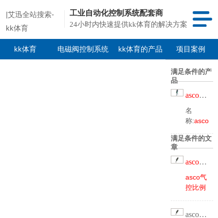
工业自动化控制系统配套商
|艾迅全站搜索-
24小时内快速提供kk体育的解决方案
kk体育
kk体育
电磁阀控制系统
kk体育的产品
项目案例
中心
满足条件的产
品
asco气控比例阀
名
称:
asco
气控比
满足条件的文
例阀
型
章
号：
asco气控比例阀
xs290b14
口径：
asco气
1寸品
控比例
牌：
阀
asco
e290a068
asco气控开关阀和气控比例阀的区别是什么