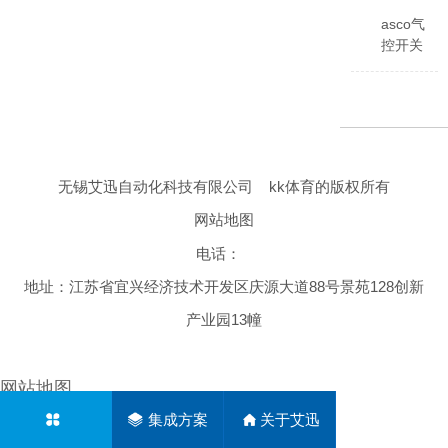
可根据
输入信
asco气
号实时
控开关
比例调
阀
节管道
e290
流量，
系列和
采用不
asco气
锈钢阀
控比例
体和过
阀
无锡艾迅自动化科技有限公司
kk体育的版权所有
程控制
pdb79
器，有
精度
网站地图
模拟信
高，响
号输入
电话：
应快，
0-
性能稳
地址：江苏省宜兴经济技术开发区庆源大道88号景苑128创新
10vdc
定，适
和4-
用于工
产业园13幢
20ma
业应用
信号可
和室外
选，精
复杂环
网站地图
度高，
境，比
集成方案
关于艾迅
响应
例阀可
快，适
根据输