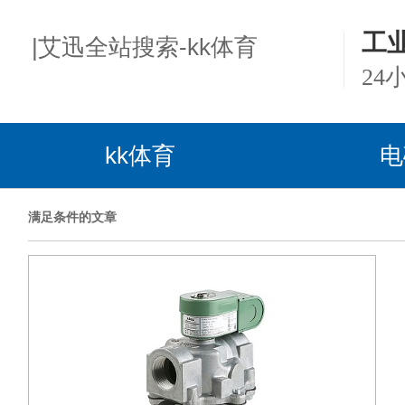
工
|艾迅全站搜索-kk体育
24
kk体育
电
满足条件的文章