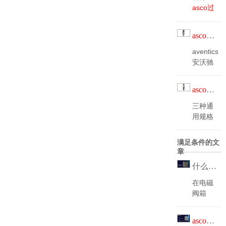
1寸品
asco过
牌：
滤器
型
asco
号：
asco过滤器
342a820f
品牌：
aventics
asco
安沃驰
653系
列是一
asco过滤器
组易于
安装的
三种通
气动过
用规格
滤器、
•5μm
调压器
标准滤
满足条件的文
和润滑
芯•可
章
器（三
单独安
什么情况下要把
联
装或模
件），
块式组
在电磁
拥有高
合•有
阀箱
的流量
透明杯
中，有
和温度
选项•
三个核
asco过滤器
范围。
不上升
心部件