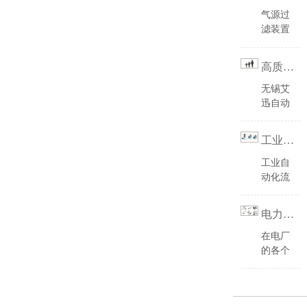
这些三
型手柄
起着很
气源过
联件提
•标准
重要的
滤装置
供1/2
输出压
作
asco过
英寸、
力0-
用,
asco
滤器
-
3/4英
高质量的气源处理
8.6bar。
过滤器
过滤减
寸以及
•高流
它能够
压阀高
无锡艾
1英寸
量,宽
滤除悬
流量,
迅自动
端口尺
调压范
浮物、
宽调压
化科技
寸，具
围设
沉淀物
范围设
有限公
有工作
计,满
工业自动化流程控制
等污染
计，双
司拥有
可靠
足不同
物保障
位排水
多年的
工业自
性、设
工况•
电磁阀
器,可
智能流
动化流
备坚固
可选标
控制箱
实现手
体控制
程控制
耐用而
准型,
稳定可
动一半
的经
asco过
又美
内置
电力行业自动化控制numatics气缸-
靠工
自动排
验，专
滤器
，
观。是
式,数
作，电
水，保
注生产
过滤减
在电厂
汽车和
字式压
磁阀控
障电磁
自动化
压阀作
的各个
轮胎、
力表及
制柜生
阀箱稳
控制系
为其中
流程环
包装、
数字式
产厂家
定正常
统、电
一员，
节以及
食品和
压力开
艾迅自
工作，
磁阀箱
选型涉
它们所
饮料以
关。
动化提
电磁阀
及仪表
及参数