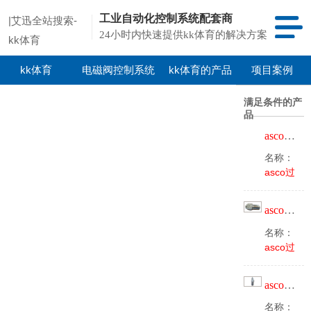
工业自动化控制系统配套商
|艾迅全站搜索-
24小时内快速提供kk体育的解决方案
kk体育
kk体育
电磁阀控制系统
kk体育的产品
项目案例
中心
满足条件的产
品
asco过滤器
名称：
asco过
滤器
型
号：
asco过滤器
8641apk0
口径：
名称：
1/4npt
asco过
品牌：
滤器
型
asco
号：
asco过滤器
342a900k
口径：
名称：