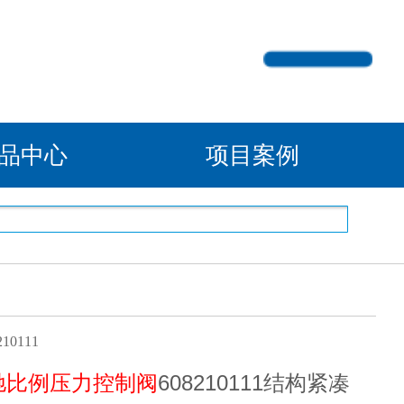
产品中心
项目案例
210111
安沃驰比例压力控制阀
608210111结构紧凑