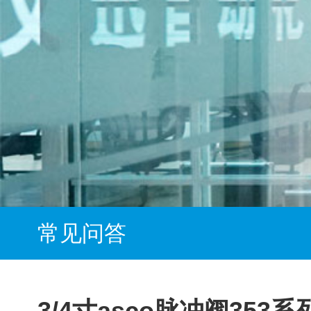
常见问答
3/4寸asco脉冲阀353系