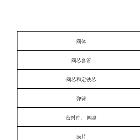
阀体
阀芯套管
阀芯和定铁芯
弹簧
密封件、 阀盘
膜片