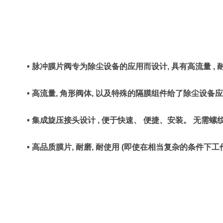
•
脉冲膜片阀专为除尘设备的应用而设计
,
具有高流量
,
•
高流量
,
角形阀体
,
以及特殊的隔膜组件给了除尘设备应
•
集成旋压接头设计
,
便于快速、
便捷、安装。
无需螺
•
高品质膜片
,
耐磨
,
耐使用
(
即使在相当复杂的条件下工