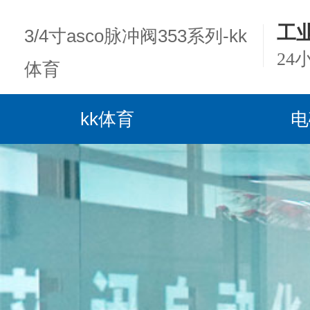
工
3/4寸asco脉冲阀353系列-kk
24
体育
kk体育
电