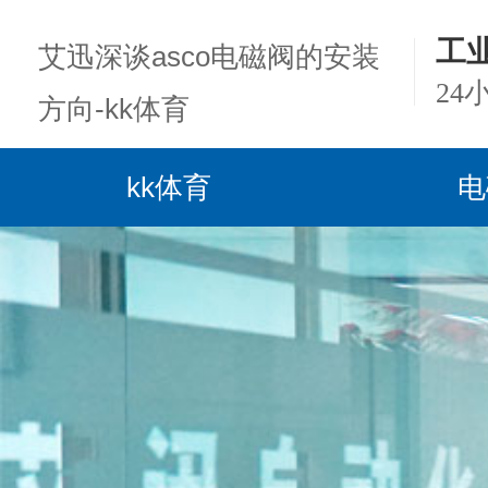
工
艾迅深谈asco电磁阀的安装
24
方向-kk体育
kk体育
电