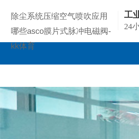
工
除尘系统压缩空气喷吹应用
24
哪些asco膜片式脉冲电磁阀-
kk体育
kk体育的产品中心
项