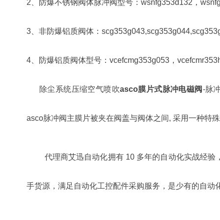
2、防爆不锈钢阀体脉冲阀型号：wsnfg353d132，wsnfg353
3、非防爆铝质阀体：scg353g043,scg353g044,scg353g047,
4、防爆铝质阀体型号：vcefcmg353g053，vcefcmr353h230
除尘系统压缩空气喷吹
asco膜片式脉冲电磁阀
-脉
asco脉冲阀主膜片被夹在阀盖与阀体之间, 采用一种特
代理商艾迅自动化拥有 10 多年的自动化实战经验，同时也是 em
手货源，满足自动化工控配件采购服务，是少有的自动化