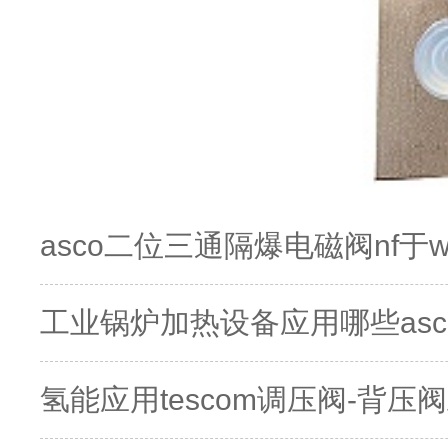
asco二位三通隔爆电磁阀nf于
工业锅炉加热设备应用哪些asc
氢能应用tescom调压阀-背