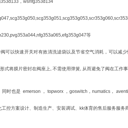
d133，wsnfg353d134
scg353g050,scg353g051,scg353g053,scr353g060,scr353
,pvg353a044,nfg353a065,efg353g047等
冲阀可以快速开关对有效清洗滤袋以及节省空气消耗，可以减少惯性
殊形式将膜片密封在阀座上, 不需使用弹簧, 从而避免了阀在工作
erson ， topworx ，goswitch，numatics， aven
工控方案设计、制造生产、安装调试、kk体育的售后服务服务商