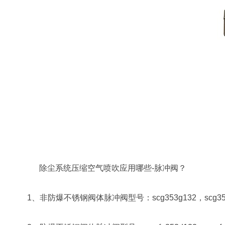
除尘系统压缩空气喷吹应用哪些
-脉冲阀？
1、非防爆不锈钢阀体脉冲阀型号：scg353g132，scg353g