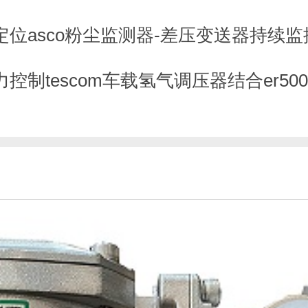
定位asco粉尘监测器-差压变送器持续
控制tescom车载氢气调压器结合er50