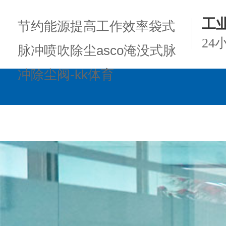
工
节约能源提高工作效率袋式
24
脉冲喷吹除尘asco淹没式脉
冲除尘阀-kk体育
kk体育的产品中心
项