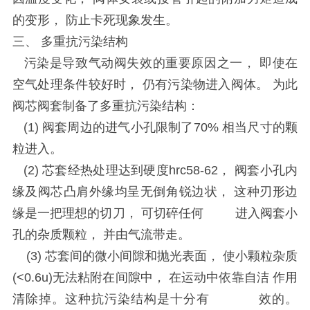
的变形， 防止卡死现象发生。
三、 多重抗污染结构
污染是导致气动阀失效的重要原因之一， 即使在
空气处理条件较好时， 仍有污染物进入阀体。 为此
阀芯阀套制备了多重抗污染结构：
(1)
阀套周边的进气小孔限制了
70%
相当尺寸的颗
粒进入。
(2)
芯套经热处理达到硬度
hrc58-62
， 阀套小孔内
缘及阀芯凸肩外缘均呈无倒角锐边状， 这种刃形边
缘是一把理想的切刀， 可切碎任何 进入阀套小
孔的杂质颗粒， 并由气流带走。
(3)
芯套间的微小间隙和抛光表面， 使小颗粒杂质
(<0.6u)
无法粘附在间隙中， 在运动中依靠自洁 作用
清除掉。这种抗污染结构是十分有 效的。