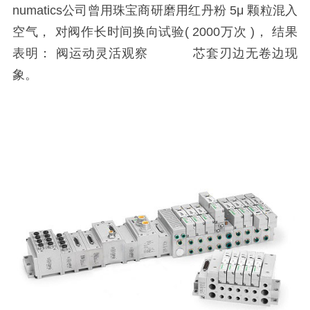
numatics公司曾用珠宝商研磨用红丹粉
5
μ 颗粒混入
空气， 对阀作长时间换向试验(
2000
万次 )， 结果
表明： 阀运动灵活观察 芯套刃
边无卷边现
象。