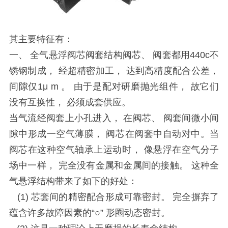
其主要特征有：
一、 全气悬浮阀芯阀套结构阀芯、 阀套都用
440c
不
锈钢制成， 经超精密加工， 达到高精度配合公差，
间隙仅
1
μ
m
。 由于是配对研磨抛光组件， 故它们
没有互换性， 必须成套供应。
当气流经阀套上小孔进入， 在阀芯、 阀套间微小间
隙中形成一空气薄膜， 阀芯在阀套中自动对中。当
阀芯在这种空气轴承上运动时， 像悬浮在空气分子
场中一样， 完全没有金属和金属间的接触。 这种全
气悬浮结构带来了如下的好处：
(1)
芯套间的精密配合形成可靠密封。 完全摒弃了
蕴含许多故障因素的“○” 形圈动态密封。