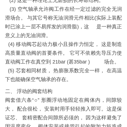
(2)
这是一种理论上无磨损的长寿命结构。
(3)
空气轴承允许阀工作在经一定过滤的完全无润
滑场合。 与其它号称无油润滑元件相比(实际上装配
时已涂上一层不易挥发的润滑脂)，这 是一种真正
意义上的无油润滑。
(4)
移动阀芯起动力极小且操作力恒定， 这是制造
高质量直动阀的首要条件。 它可不依赖先导压力使
直动阀工作在真空到
21bar
(甚
35bar
) 场合。
(5)
芯套相同材质， 热膨胀系数完全一样， 在高温
下也能确保空气轴承的存在。
二、 浮动的阀套结构
阀套借六条“○” 形圈浮动地固定在阀体内，间隙较
大， 配合很松， 安装时用手轻轻推入即可。这是保
证芯、 套精密配合间隙所必须的， 因为这样避免了
因温度变化， 阀体安装或接管引起的附加力矩造成