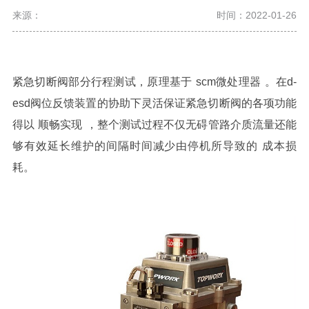
来源：
时间：2022-01-26
紧急切断阀部分行程测试
，原理基于
scm
微处理器
。在
d-
esd
阀位反馈装置的协助下
灵活保证
紧急切断阀的各项功能
得以
顺畅实现
，整个测试过程不仅
无碍管路介质流量
还能
够有效延长维护的间隔时间
减少
由停机所导致的
成本损
耗。