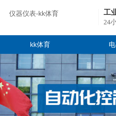
工
仪器仪表-kk体育
24
kk体育
电