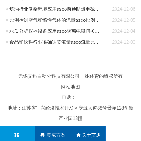
炼油行业复杂环境应用asco两通防爆电磁阀-txp阀门位置开关盒
2024-12-06
比例控制空气和惰性气体的流量asco比例阀-202系列比例阀
2024-12-05
水质分析仪器设备应用asco隔离电磁阀-082微型隔离阀
2024-12-04
食品和饮料行业准确调节流量asco流量比例阀-209系列比例阀
2024-12-03
无锡艾迅自动化科技有限公司
kk体育的版权所有
网站地图
电话：
地址：江苏省宜兴经济技术开发区庆源大道88号景苑128创新
产业园13幢
集成方案
关于艾迅
网站地图