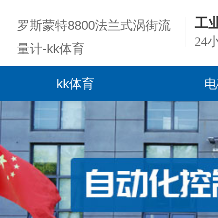
工
罗斯蒙特8800法兰式涡街流
24
量计-kk体育
kk体育
电