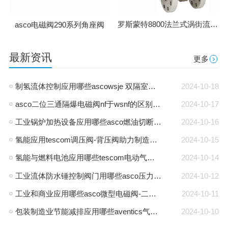
罗斯蒙特8800法兰式涡街流量计
asco电磁阀290系列角座阀
最新资讯
更多
制氢流体控制应用哪些ascowsje 双隔室防爆电磁阀-通用电磁阀
2024-10-18
asco二位三通隔爆电磁阀nf于wsnf的区别是什么
2024-10-17
工业锅炉加热设备应用哪些asco燃油切断阀-燃气阀
2024-10-16
氢能应用tescom调压阀-背压阀助力制造商能源转型
2024-10-15
氢能与燃料电池应用哪些tescom电动气动执行器-asco电磁阀
2024-10-14
工业流体防水锤控制阀门用哪些asco压力气控阀-三通阀
2024-10-12
工业和商业应用哪些asco微型电磁阀-二位三通电磁阀
2024-10-11
包装制造业节能减排应用哪些aventics气源流量传感器-过滤减压阀
2024-10-10