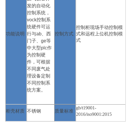
发的自动化
控制系统，
vock控制系
统硬件可运
控制柜现场手动控制模
行与ab、西
控制方式
功能说明
式和远程上位机控制模
式
门子、ge等
中大型plc作
为控制硬
件，可根据
不同废气处
理设备定制
不同控制系
统方案。
gb/t19001-
不锈钢
质量标准
柜壳材质
2016/iso9001:2015