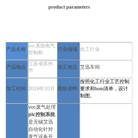
product parameters
voc系统电气
行业领域
产品名称
化工行业
控制柜
江苏省苏州
加工地点
产品地点
艾迅车间
市
按照化工行业工艺控制
2019年10月
图纸资料
加工时间
要求和
bom
清单，设计
制图。
voc废气处理
plc
控制系统
是无锡艾迅
自动化针对
废气设备开