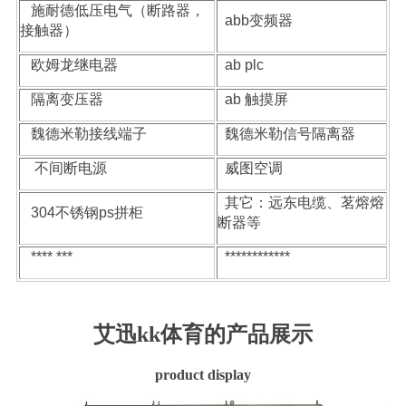
施耐德低压电气（断路器，
abb
变频器
接触器）
欧姆龙继电器
ab plc
隔离变压器
ab
触摸屏
魏德米勒接线端子
魏德米勒信号隔离器
不间断电源
威图空调
其它：远东电缆、茗熔熔
304
不锈钢
ps
拼柜
断器等
**** ***
************
艾迅kk体育的产品展示
product display