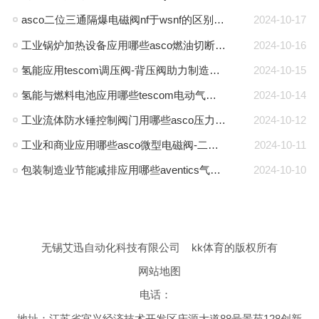
asco二位三通隔爆电磁阀nf于wsnf的区别是什么
2024-10-17
工业锅炉加热设备应用哪些asco燃油切断阀-燃气阀
2024-10-16
氢能应用tescom调压阀-背压阀助力制造商能源转型
2024-10-15
氢能与燃料电池应用哪些tescom电动气动执行器-asco电磁阀
2024-10-14
工业流体防水锤控制阀门用哪些asco压力气控阀-三通阀
2024-10-12
工业和商业应用哪些asco微型电磁阀-二位三通电磁阀
2024-10-11
包装制造业节能减排应用哪些aventics气源流量传感器-过滤减压阀
2024-10-10
无锡艾迅自动化科技有限公司
kk体育的版权所有
网站地图
电话：
地址：江苏省宜兴经济技术开发区庆源大道88号景苑128创新