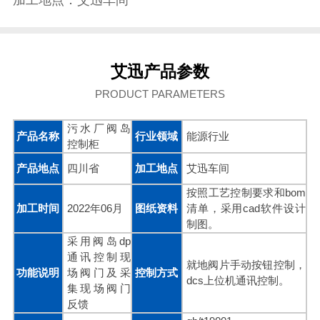
加工地点：艾迅车间
艾迅产品参数
PRODUCT PARAMETERS
污水厂阀岛
产品名称
行业领域
能源行业
控制柜
产品地点
四川省
加工地点
艾迅车间
按照工艺控制要求和bom
加工时间
2022年06月
图纸资料
清单，采用cad软件设计
制图。
采用阀岛dp
通讯控制现
就地阀片手动按钮控制，
功能说明
场阀门及采
控制方式
dcs上位机通讯控制。
集现场阀门
反馈