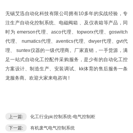
无锡艾迅自动化科技有限公司拥有
10
多年的实战经验，专
注生产自动化控制系统、电磁阀箱
、
及仪表箱等产品，同
时为
emerson
代理、
asco
代理、
topworx
代理、
goswitch
代理、
numatics
代理、
aventics
代理、
dwyer
代理、
gvt
代
理、
suntex
仪器的一级代理商。厂家直销，一手货源，满
足一站式自动化工控配件采购服务，是少有的自动化工控
方案设计、制造生产、安装调试、kk体育的售后服务一条
龙服务商。欢迎大家来电咨询
!
上一篇:
化工行业plc控制系统-电气控制柜
下一篇:
有机废气电气控制系统