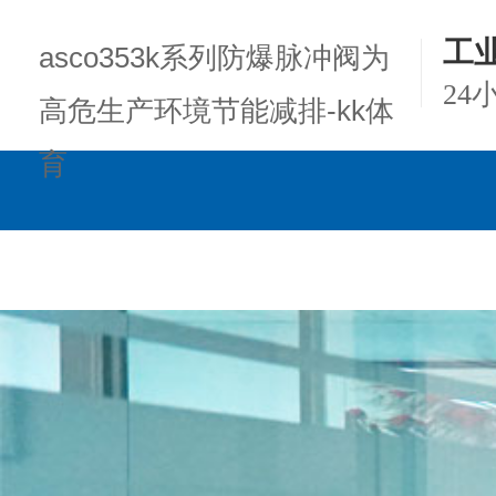
工
asco353k系列防爆脉冲阀为
24
高危生产环境节能减排-kk体
育
kk体育的产品中心
项