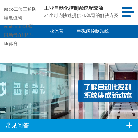
工业自动化控制系统配套商
asco二位三通防
24小时内快速提供kk体育的解决方案
爆电磁阀
vcefcm8320应
kk体育
电磁阀控制系统
用场景在哪里-
kk体育
kk体育的产品
项目案例
中心
常见问答