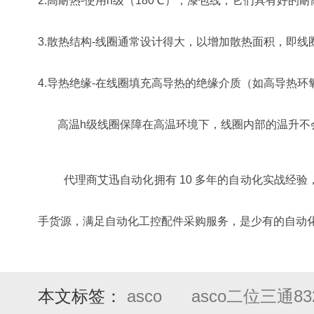
2.高耐热-使用h级（180℃），漆包线，它们具有好的
3.散热结构-线圈通常设计得大，以增加散热面积，即
4.导热绝缘-在线圈填充高导热的绝缘介质（如高导热
高温h级线圈保障在高温环境下，线圈内部的温升不
代理商艾迅自动化拥有 10 多年的自动化实战经验，同时也是 em
手货源，满足自动化工控配件采购服务，是少有的自动化
本文标签：
asco
asco二位三通8