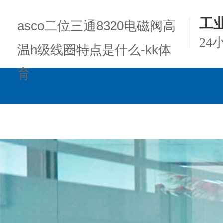
工
asco二位三通8320电磁阀高
24
温h级线圈特点是什么-kk体
育
kk体育的产品中心
项