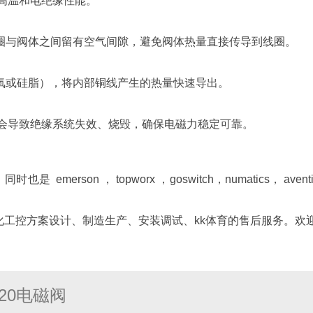
耐高温和电绝缘性能。
线圈与阀体之间留有空气间隙，避免阀体热量直接传导到线圈。
环氧或硅脂），将内部铜线产生的热量快速导出。
会导致绝缘系统失效、烧毁，确保电磁力稳定可靠。
erson ， topworx ，goswitch，numatics， aven
工控方案设计、制造生产、安装调试、kk体育的售后服务。欢迎
320电磁阀