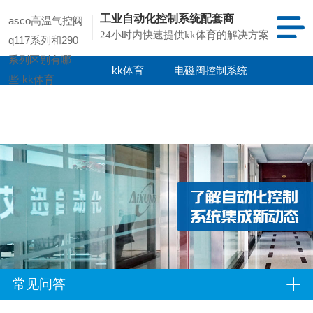
工业自动化控制系统配套商
asco高温气控阀
24小时内快速提供kk体育的解决方案
q117系列和290
系列区别有哪
kk体育
电磁阀控制系统
些-kk体育
kk体育的产品
项目案例
中心
常见问答