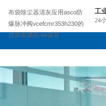
工
布袋除尘器清灰应用asco防
24
爆脉冲阀vcefcmr353h230的
优势有哪些-kk体育
kk体育的产品中心
项