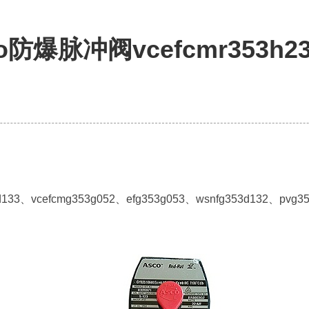
防爆脉冲阀vcefcmr353h
d133、vcefcmg353g052、efg353g053、wsnfg353d132、pvg35